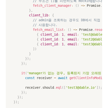
// 무조건 []를 리턴하도록 mocking합니다.
fetch_client_manager
:
(
)
=>
 Promise
.
res
}
,
client_lib
:
{
// admin을 조회하는 경우도 DB에서 직접 가
// 사용합니다.
fetch_email_list
:
(
)
=>
 Promise
.
resolve
{
client_id
:
1
,
email
:
'test@dable.io
{
client_id
:
1
,
email
:
'test2@dable.i
{
client_id
:
1
,
email
:
'test3@dable.i
]
)
}
}
)
;
}
)
;
it
(
'manager가 없는 경우, 등록된지 가장 오래된 ad
const
 receiver 
=
await
getClientInfoModifyM
      receiver
.
should
.
eql
(
[
'test3@dable.io'
]
)
;
}
)
;
}
)
;
}
)
;