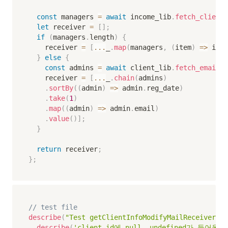
const
 managers 
=
await
 income_lib
.
fetch_client_
let
 receiver 
=
[
]
;
if
(
managers
.
length
)
{
    receiver 
=
[
...
_
.
map
(
managers
,
(
item
)
=>
 item
}
else
{
const
 admins 
=
await
 client_lib
.
fetch_email_l
    receiver 
=
[
...
_
.
chain
(
admins
)
.
sortBy
(
(
admin
)
=>
 admin
.
reg_date
)
.
take
(
1
)
.
map
(
(
admin
)
=>
 admin
.
email
)
.
value
(
)
]
;
}
return
 receiver
;
}
;
// test file
describe
(
"Test getClientInfoModifyMailReceiv
describe
(
'client_id에 null, undefined가 들어올 