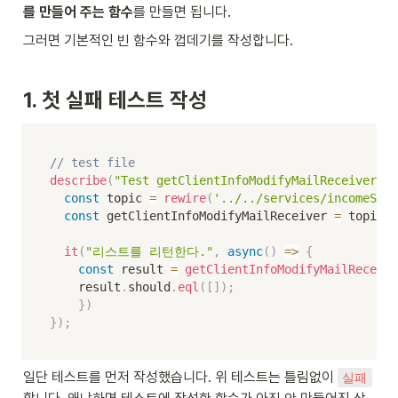
를 만들어 주는 함수
를 만들면 됩니다.
그러면 기본적인 빈 함수와 껍데기를 작성합니다.
1. 첫 실패 테스트 작성
// test file
describe
(
"Test getClientInfoModifyMailReceiv
const
 topic 
=
rewire
(
'../../services/incomeServ
const
 getClientInfoModifyMailReceiver 
=
 topic
.
_
it
(
"리스트를 리턴한다."
,
async
(
)
=>
{
const
 result 
=
getClientInfoModifyMailReceive
    result
.
should
.
eql
(
[
]
)
;
}
)
}
)
;
일단 테스트를 먼저 작성했습니다. 위 테스트는 틀림없이 
실패