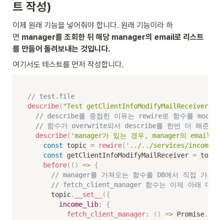
트 작성)
이제 원래 기능을 넣어줘야 합니다. 원래 기능이라 하
면 
manager를 조회한 뒤 해당 manager의 email로 리스트
를 만들어 돌려보내는 것입니다.
여기서도 테스트를 먼저 작성합니다.
// test.file
describe
(
"Test getClientInfoModifyMailReceiv
// describe를 중첩한 이유는 rewire로 함수를 mock
// 함수가 overwrite되서 describe를 한번 더 해
describe
(
'manager가 있는 경우, manager의 email
const
 topic 
=
rewire
(
'../../services/incomeSe
const
 getClientInfoModifyMailReceiver 
=
 topic
before
(
(
)
=>
{
// manager를 가져오는 함수를 DB에서 직접 가져오
// fetch_client_manager 함수는 이제 아래
      topic
.
__set__
(
{
income_lib
:
{
fetch_client_manager
:
(
)
=>
 Promise
.
res