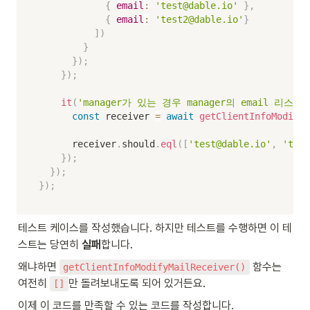
{
email
:
'test@dable.io'
}
,
{
email
:
'test2@dable.io'
}
]
)
}
}
)
;
}
)
;
it
(
'manager가 있는 경우 manager의 email 리스
const
 receiver 
=
await
getClientInfoModifyM
      receiver
.
should
.
eql
(
[
'test@dable.io'
,
'test
}
)
;
}
)
;
}
)
;
테스트 케이스를 작성했습니다. 하지만 테스트를 수행하면 이 테
스트는 당연히 
실패
합니다.
왜냐하면 
 함수는 
getClientInfoModifyMailReceiver()
여전히 
만 돌려보내도록 되어 있거든요.
[]
이제 이 코드를 만족할 수 있는 코드를 작성합니다.