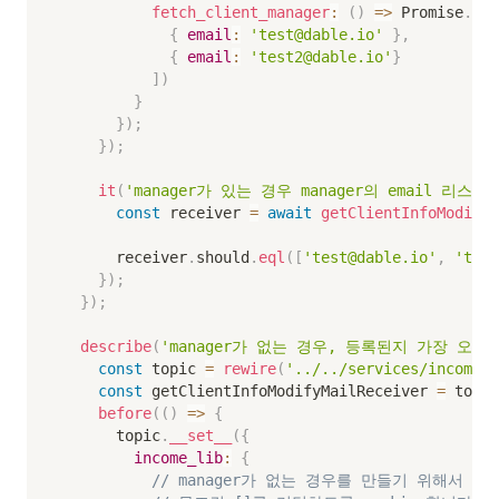
fetch_client_manager
:
(
)
=>
 Promise
.
res
{
email
:
'test@dable.io'
}
,
{
email
:
'test2@dable.io'
}
]
)
}
}
)
;
}
)
;
it
(
'manager가 있는 경우 manager의 email 리스
const
 receiver 
=
await
getClientInfoModifyM
      receiver
.
should
.
eql
(
[
'test@dable.io'
,
'test
}
)
;
}
)
;
describe
(
'manager가 없는 경우, 등록된지 가장 오래된
const
 topic 
=
rewire
(
'../../services/incomeSe
const
 getClientInfoModifyMailReceiver 
=
 topic
before
(
(
)
=>
{
      topic
.
__set__
(
{
income_lib
:
{
// manager가 없는 경우를 만들기 위해서 fetc