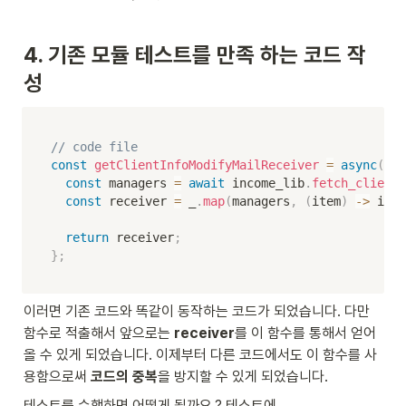
4. 기존 모듈 테스트를 만족 하는 코드 작
성
// code file
const
getClientInfoModifyMailReceiver
=
async
(
cli
const
 managers 
=
await
 income_lib
.
fetch_client_
const
 receiver 
=
 _
.
map
(
managers
,
(
item
)
-
>
 item
return
 receiver
;
}
;
이러면 기존 코드와 똑같이 동작하는 코드가 되었습니다. 다만 
함수로 적출해서 앞으로는 
receiver
를 이 함수를 통해서 얻어 
올 수 있게 되었습니다. 이제부터 다른 코드에서도 이 함수를 사
용함으로써 
코드의 중복
을 방지할 수 있게 되었습니다.
테스트를 수행하면 어떻게 될까요.? 테스트에