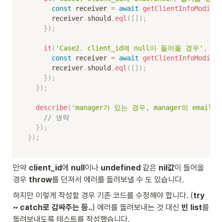
const
 receiver 
=
await
getClientInfoModifyM
      receiver
.
should
.
eql
(
[
]
)
;
}
)
;
it
(
'Case2. client_id에 null이 들어올 경우'
,
as
const
 receiver 
=
await
getClientInfoModifyM
      receiver
.
should
.
eql
(
[
]
)
;
}
)
;
}
)
;
describe
(
'manager가 있는 경우, manager의 email
// 생략
}
)
;
}
)
;
만약 
client_id
에 
null
이나 
undefined
 같은 
nil값
이 들어올 
경우 
throw
를 던져서 에러를 돌려보낼 수 도 있습니다.
하지만 이렇게 작성할 경우 기존 코드를 수정해야 합니다. (
try 
~ catch로 감싸주는 등..
) 에러를 돌려보내는 것 대신 
빈 list
를 
돌려보내도록 테스트를 작성했습니다.