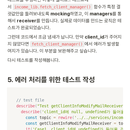
서 
 함수가 특정 결
income_lib.fetch_client_manager()
괏값만을 돌려보내도록 
mocking
하였고, 이 
managers
를 통
해서 
receiver
를 만듭니다. 실제로 데이터를 만드는 로직은 테
스트가 완료되었습니다.
그런데 코드에서 조금 냄새가 납니다. 만약 
client_id
가 주어지
지 않았다면 
에서 에러가 발생할 
fetch_client_manager()
여지가 있습니다. 이 부분을 보완해주고 싶습니다.
다시 테스트를 작성해봅니다.
5. 에러 처리를 위한 테스트 작성
// test file
describe
(
"Test getClientInfoModifyMailReceiv
describe
(
'client_id에 null, undefined가 들어올 
const
 topic 
=
rewire
(
'../../services/incomeSe
const
 getClientInfoModifyMailReceiver 
=
 topic
it
(
'Case1. client_id에 undefined가 들어올 경우