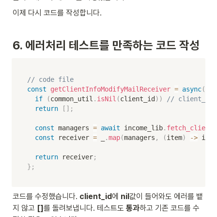
이제 다시 코드를 작성합니다.
6. 에러처리 테스트를 만족하는 코드 작성
// code file
const
getClientInfoModifyMailReceiver
=
async
(
cli
if
(
common_util
.
isNil
(
client_id
)
)
// client_
return
[
]
;
const
 managers 
=
await
 income_lib
.
fetch_client_
const
 receiver 
=
 _
.
map
(
managers
,
(
item
)
-
>
 item
return
 receiver
;
}
;
코드를 수정했습니다. 
client_id
에 
nil
값이 들어와도 에러를 뱉
지 않고 
[]
를 돌려보냅니다. 테스트도 
통과
하고 기존 코드를 수