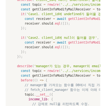
const
 topic 
=
rewire
(
'../../services/incomeSe
const
 getClientInfoModifyMailReceiver 
=
 topic
it
(
'Case1. client_id에 undefined가 들어올 경우
const
 receiver 
=
await
getClientInfoModifyM
      receiver
.
should
.
eql
(
[
]
)
;
}
)
;
it
(
'Case2. client_id에 null이 들어올 경우'
,
as
const
 receiver 
=
await
getClientInfoModifyM
      receiver
.
should
.
eql
(
[
]
)
;
}
)
;
}
)
;
describe
(
'manager가 있는 경우, manager의 email
const
 topic 
=
rewire
(
'../../services/incomeSe
const
 getClientInfoModifyMailReceiver 
=
 topic
before
(
(
)
=>
{
// manager를 가져오는 함수를 DB에서 직접 가져오
// fetch_client_manager 함수는 이제 아래
      topic
.
__set__
(
{
income_lib
:
{
// 강제로 null을 리턴하도록 수정.