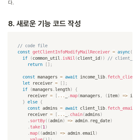
다.
8. 새로운 기능 코드 작성
// code file
const
getClientInfoModifyMailReceiver
=
async
(
cli
if
(
common_util
.
isNil
(
client_id
)
)
// client_
return
[
]
;
const
 managers 
=
await
 income_lib
.
fetch_client_
let
 receiver 
=
[
]
;
if
(
managers
.
length
)
{
    receiver 
=
[
...
_
.
map
(
managers
,
(
item
)
=>
 item
}
else
{
const
 admins 
=
await
 client_lib
.
fetch_email_l
    receiver 
=
[
...
_
.
chain
(
admins
)
.
sortBy
(
(
admin
)
=>
 admin
.
reg_date
)
.
take
(
1
)
.
map
(
(
admin
)
=>
 admin
.
email
)
.
value
(
)
]
;