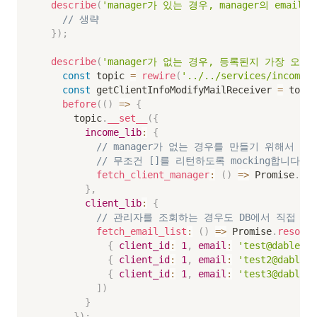
describe
(
'manager가 있는 경우, manager의 email
// 생략
}
)
;
describe
(
'manager가 없는 경우, 등록된지 가장 오래된
const
 topic 
=
rewire
(
'../../services/incomeSe
const
 getClientInfoModifyMailReceiver 
=
 topic
before
(
(
)
=>
{
      topic
.
__set__
(
{
income_lib
:
{
// manager가 없는 경우를 만들기 위해서 fetc
// 무조건 []를 리턴하도록 mocking합니다.
fetch_client_manager
:
(
)
=>
 Promise
.
res
}
,
client_lib
:
{
// 관리자를 조회하는 경우도 DB에서 직접 가져
fetch_email_list
:
(
)
=>
 Promise
.
resolve
{
client_id
:
1
,
email
:
'test@dable.io
{
client_id
:
1
,
email
:
'test2@dable.i
{
client_id
:
1
,
email
:
'test3@dable.i
]
)
}
}
)
;