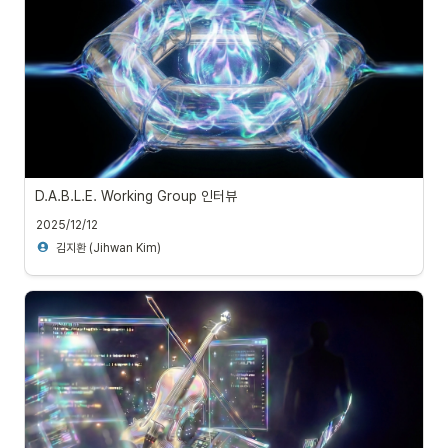
D.A.B.L.E. Working Group 인터뷰
2025/12/12
김지환 (Jihwan Kim)